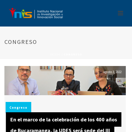
CONGRESO
INICIO
/
CONGRESO
agosto 3, 2022
Congreso
En el marco de la celebración de los 400 años
de Bucaramanga, la UDES será sede del III