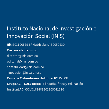
Instituto Nacional de Investigación e
Innovación Social (INIS)
Nit:
901100889-8/ Matrícula n.º S0052930
Correo electrónico:
director@inis.com.co
editorial@inis.com.co
contabilidad@inis.com.co
innovacion@inis.com.co
Cámara Colombiana del libro Nº
255238
GrupLAC – COL0189383:
Filosofía, ética y educación
InstituLAC:
COLO189383201709031116