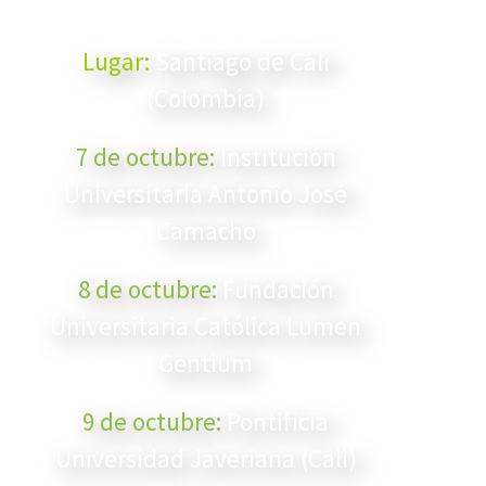
presencial
Lugar:
Santiago de Cali
(Colombia)
7 de octubre:
Institución
Universitaria Antonio José
Camacho
8 de octubre:
Fundación
Universitaria Católica Lumen
Gentium
9 de octubre:
Pontificia
Universidad Javeriana (Cali)